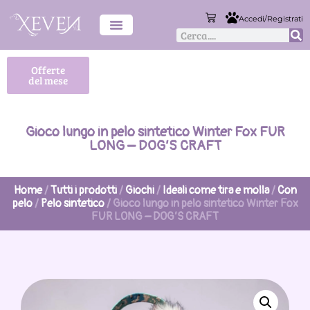
Accedi/Registrati
Offerte
del mese
Gioco lungo in pelo sintetico Winter Fox FUR
LONG – DOG’S CRAFT
Home
/
Tutti i prodotti
/
Giochi
/
Ideali come tira e molla
/
Con
pelo
/
Pelo sintetico
/ Gioco lungo in pelo sintetico Winter Fox
FUR LONG – DOG’S CRAFT