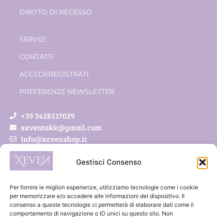
DIRITTO DI RECESSO
SERVIZI
CONTATTI
ACCEDI/REGISTRATI
PREFERENZE NEWSLETTER
+39 3428517029
xeventakk@gmail.com
info@xevenshop.it
Gestisci Consenso
Xeven di Pietrobon Simona
Via Roveda 5/a
Per fornire le migliori esperienze, utilizziamo tecnologie come i cookie
41011 Campogalliano (MO)
per memorizzare e/o accedere alle informazioni del dispositivo. Il
consenso a queste tecnologie ci permetterà di elaborare dati come il
P.IVA 03888300369
comportamento di navigazione o ID unici su questo sito. Non