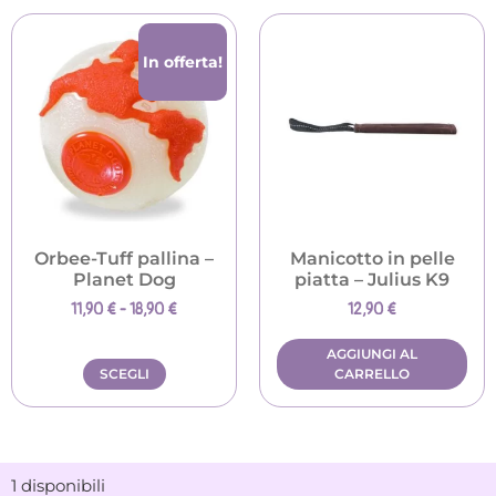
In offerta!
Orbee-Tuff pallina –
Manicotto in pelle
Planet Dog
piatta – Julius K9
11,90
€
-
18,90
€
12,90
€
AGGIUNGI AL
SCEGLI
CARRELLO
1 disponibili