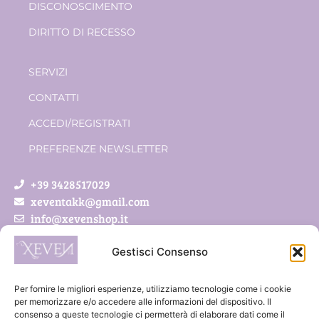
DISCONOSCIMENTO
DIRITTO DI RECESSO
SERVIZI
CONTATTI
ACCEDI/REGISTRATI
PREFERENZE NEWSLETTER
+39 3428517029
xeventakk@gmail.com
info@xevenshop.it
Gestisci Consenso
Xeven di Pietrobon Simona
Via Roveda 5/a
Per fornire le migliori esperienze, utilizziamo tecnologie come i cookie
41011 Campogalliano (MO)
per memorizzare e/o accedere alle informazioni del dispositivo. Il
consenso a queste tecnologie ci permetterà di elaborare dati come il