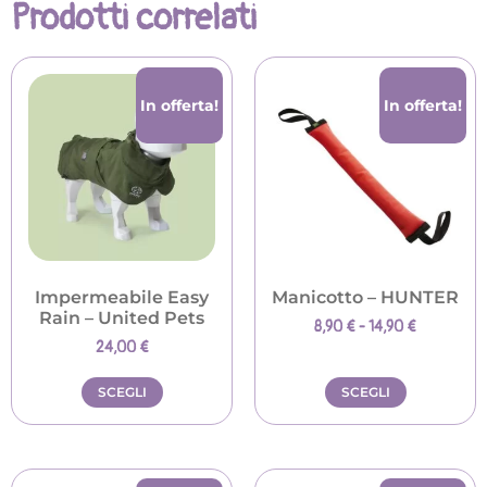
Prodotti correlati
In offerta!
In offerta!
Impermeabile Easy
Manicotto – HUNTER
Rain – United Pets
8,90
€
-
14,90
€
24,00
€
SCEGLI
SCEGLI