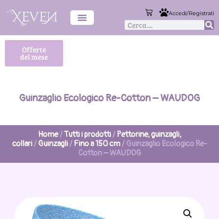
Accedi/Registrati
Offerte
del mese
Guinzaglio Ecologico Re-Cotton – WAUDOG
Home
/
Tutti i prodotti
/
Pettorine, guinzagli,
collari
/
Guinzagli
/
Fino a 150 cm
/ Guinzaglio Ecologico Re-
Cotton – WAUDOG