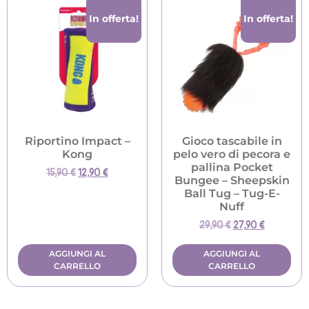
In offerta!
In offerta!
Riportino Impact –
Gioco tascabile in
Kong
pelo vero di pecora e
pallina Pocket
15,90
€
12,90
€
Bungee – Sheepskin
Ball Tug – Tug-E-
Nuff
29,90
€
27,90
€
AGGIUNGI AL
AGGIUNGI AL
CARRELLO
CARRELLO