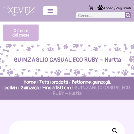
Accedi/Registrati
Offerte
del mese
GUINZAGLIO CASUAL ECO RUBY – Hurtta
Home
/
Tutti i prodotti
/
Pettorine, guinzagli,
collari
/
Guinzagli
/
Fino a 150 cm
/ GUINZAGLIO CASUAL ECO
RUBY – Hurtta