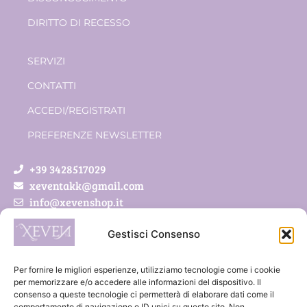
DIRITTO DI RECESSO
SERVIZI
CONTATTI
ACCEDI/REGISTRATI
PREFERENZE NEWSLETTER
+39 3428517029
xeventakk@gmail.com
info@xevenshop.it
Gestisci Consenso
Xeven di Pietrobon Simona
Via Roveda 5/a
Per fornire le migliori esperienze, utilizziamo tecnologie come i cookie
41011 Campogalliano (MO)
per memorizzare e/o accedere alle informazioni del dispositivo. Il
consenso a queste tecnologie ci permetterà di elaborare dati come il
P.IVA 03888300369
comportamento di navigazione o ID unici su questo sito. Non