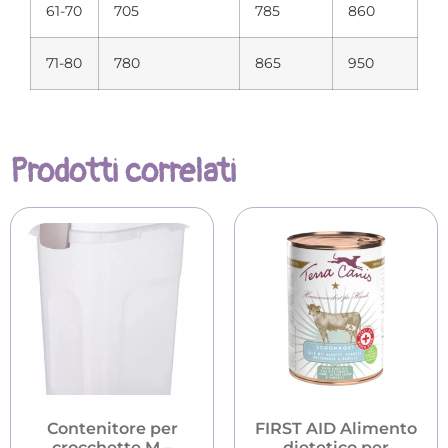
61-70
705
785
860
71-80
780
865
950
Prodotti correlati
Contenitore per
FIRST AID Alimento
crocchette M –
dietetico per