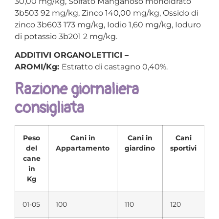
30,00 mg/kg, Solfato Manganoso monoidrato
3b503 92 mg/kg, Zinco 140,00 mg/kg, Ossido di
zinco 3b603 173 mg/kg, Iodio 1,60 mg/kg, Ioduro
di potassio 3b201 2 mg/kg.
ADDITIVI ORGANOLETTICI –
AROMI/Kg:
Estratto di castagno 0,40%.
Razione giornaliera
consigliata
Peso
Cani in
Cani in
Cani
del
Appartamento
giardino
sportivi
cane
in
Kg
01-05
100
110
120