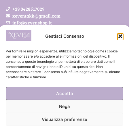
+39 3428517029
xeventakk@gmail.com
info@xevenshop.it
Gestisci Consenso
Xeven di Pietrobon Simona
Via Roveda 5/a
Per fornire le migliori esperienze, utilizziamo tecnologie come i cookie
41011 Campogalliano (MO)
per memorizzare e/o accedere alle informazioni del dispositivo. Il
consenso a queste tecnologie ci permetterà di elaborare dati come il
P.IVA 03888300369
comportamento di navigazione o ID unici su questo sito. Non
acconsentire o ritirare il consenso può influire negativamente su alcune
caratteristiche e funzioni.
Accetta
Nega
Visualizza preferenze