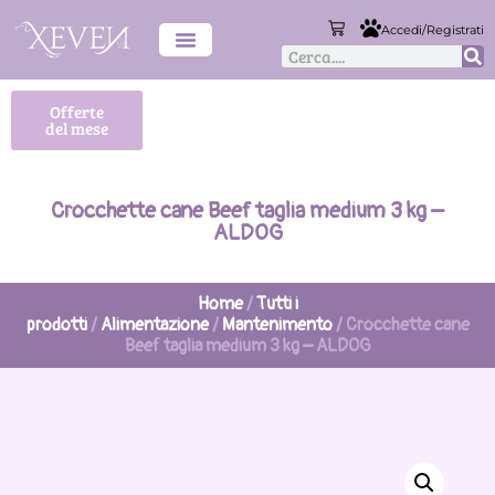
Accedi/Registrati
Offerte
del mese
Crocchette cane Beef taglia medium 3 kg –
ALDOG
Home
/
Tutti i
prodotti
/
Alimentazione
/
Mantenimento
/ Crocchette cane
Beef taglia medium 3 kg – ALDOG