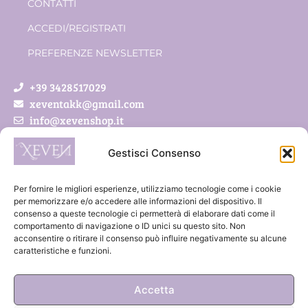
CONTATTI
ACCEDI/REGISTRATI
PREFERENZE NEWSLETTER
+39 3428517029
xeventakk@gmail.com
info@xevenshop.it
Gestisci Consenso
Xeven di Pietrobon Simona
Via Roveda 5/a
Per fornire le migliori esperienze, utilizziamo tecnologie come i cookie
41011 Campogalliano (MO)
per memorizzare e/o accedere alle informazioni del dispositivo. Il
consenso a queste tecnologie ci permetterà di elaborare dati come il
P.IVA 03888300369
comportamento di navigazione o ID unici su questo sito. Non
acconsentire o ritirare il consenso può influire negativamente su alcune
caratteristiche e funzioni.
Accetta