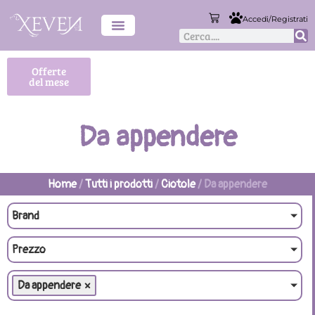
Accedi/Registrati
Offerte
del mese
Da appendere
Home
/
Tutti i prodotti
/
Ciotole
/ Da appendere
Brand
Prezzo
Da appendere
×