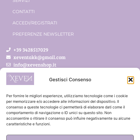
SERVIZI
CONTATTI
ACCEDI/REGISTRATI
PREFERENZE NEWSLETTER
+39 3428517029
xeventakk@gmail.com
info@xevenshop.it
Gestisci Consenso
Xeven di Pietrobon Simona
Via Roveda 5/a
Per fornire le migliori esperienze, utilizziamo tecnologie come i cookie
41011 Campogalliano (MO)
per memorizzare e/o accedere alle informazioni del dispositivo. Il
consenso a queste tecnologie ci permetterà di elaborare dati come il
P.IVA 03888300369
comportamento di navigazione o ID unici su questo sito. Non
acconsentire o ritirare il consenso può influire negativamente su alcune
caratteristiche e funzioni.