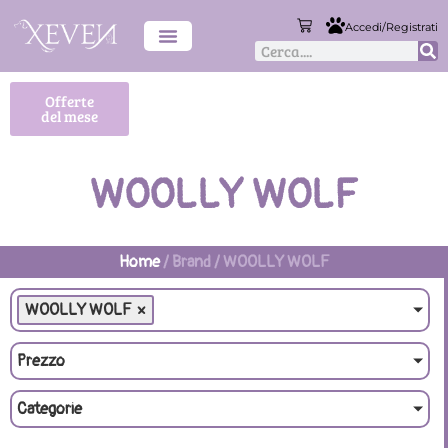
Accedi/Registrati
Offerte
del mese
WOOLLY WOLF
Home
/ Brand / WOOLLY WOLF
WOOLLY WOLF
×
Prezzo
Categorie