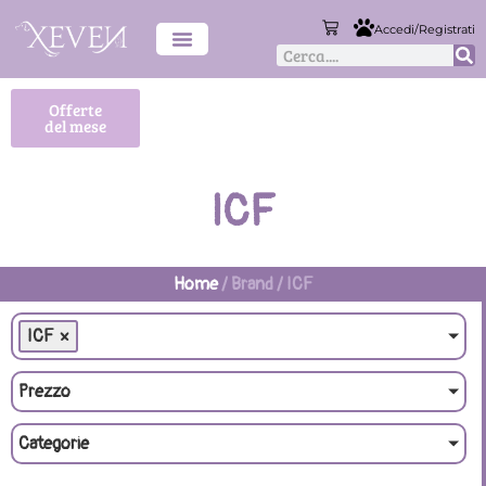
Accedi/Registrati
Offerte
del mese
ICF
Home
/ Brand / ICF
ICF
×
Prezzo
Categorie