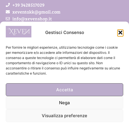
+39 3428517029
xeventakk@gmail.com
info@xevenshop.it
Gestisci Consenso
Xeven di Pietrobon Simona
Via Roveda 5/a
Per fornire le migliori esperienze, utilizziamo tecnologie come i cookie
41011 Campogalliano (MO)
per memorizzare e/o accedere alle informazioni del dispositivo. Il
consenso a queste tecnologie ci permetterà di elaborare dati come il
P.IVA 03888300369
comportamento di navigazione o ID unici su questo sito. Non
acconsentire o ritirare il consenso può influire negativamente su alcune
caratteristiche e funzioni.
Accetta
Nega
Visualizza preferenze
COOKIES
|
PRIVACY
| Credits:
AGIRE
– Agenzia di