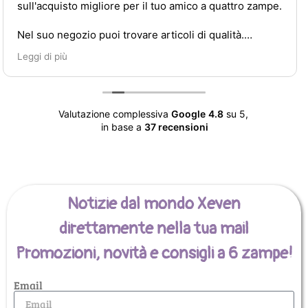
cquisto migliore per il tuo amico a quattro zampe.
nostri
Simona
o negozio puoi trovare articoli di qualità.
ascolta
esigen
i più
Leggi d
o già acquistato crocchette, masticativi,
ina e guinzaglio.
mo trovati benissimo e sicuramente ci
Valutazione complessiva
Google
4.8
su 5,
remo!
in base a
37 recensioni
Notizie dal mondo Xeven
direttamente nella tua mail
Promozioni, novità e consigli a 6 zampe!
Email