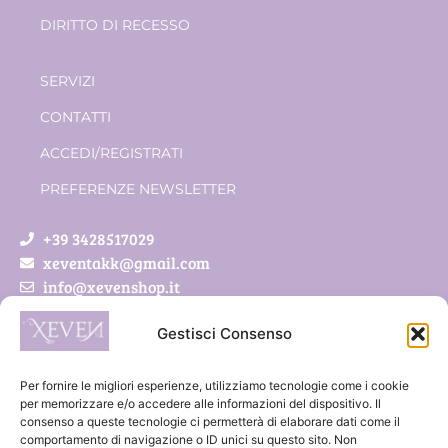
DIRITTO DI RECESSO
SERVIZI
CONTATTI
ACCEDI/REGISTRATI
PREFERENZE NEWSLETTER
+39 3428517029
xeventakk@gmail.com
info@xevenshop.it
Gestisci Consenso
Xeven di Pietrobon Simona
Via Roveda 5/a
Per fornire le migliori esperienze, utilizziamo tecnologie come i cookie
41011 Campogalliano (MO)
per memorizzare e/o accedere alle informazioni del dispositivo. Il
consenso a queste tecnologie ci permetterà di elaborare dati come il
P.IVA 03888300369
comportamento di navigazione o ID unici su questo sito. Non